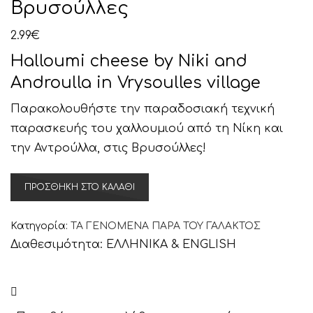
Βρυσούλλες
2.99
€
Halloumi cheese by Niki and
Androulla in Vrysoulles village
Παρακολουθήστε την παραδοσιακή τεχνική
παρασκευής του χαλλουμιού από τη Νίκη και
την Αντρούλλα, στις Βρυσούλλες!
Τα
ΠΡΟΣΘΉΚΗ ΣΤΟ ΚΑΛΆΘΙ
χαλλούμια
της
Κατηγορία:
ΤΑ ΓΕΝΟΜΕΝΑ ΠΑΡΑ ΤΟΥ ΓΑΛΑΚΤΟΣ
Νίκης
Διαθεσιμότητα:
ΕΛΛΗΝΙΚΑ & ENGLISH
και
της
Αντρούλλας,